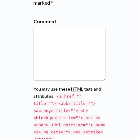
marked *
Comment
You may use these
HTML
tags and
attributes:
<a href=""
title=""> <abbr title="">
<acronym title=""> <b>
<blockquote cite=""> <cite>
<code> <del datetime=""> <em>
<i> <q cite=""> <s> <strike>