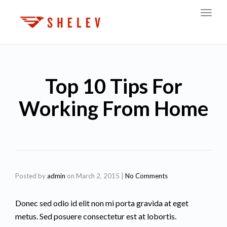
Toggl
navig
Top 10 Tips For
Working From Home
Posted by
admin
on
March 2, 2015
|
No Comments
Donec sed odio id elit non mi porta gravida at eget
metus. Sed posuere consectetur est at lobortis.